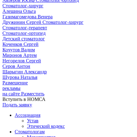
Акберов Юсиф
Стоматолог-ортопед
Стоматолог-хирург
Алешина Ольга
Газимагомедова Венера
Дружинин Сергей
Стоматолог-хирург
Стоматолог-терапевт
Стоматолог-ортопед
Детский стоматолог
Коченков Сергей
Кочутов Вадим
Миронов Артем
Негорелов Сергей
Серов Антон
Шарыгин Александр
Шурова Наталья
Размещение
рекламы
на сайте
Разместить
Вступить в НОМСА
Подать заявку
Ассоциация
Устав
Этический кодекс
Стоматологам